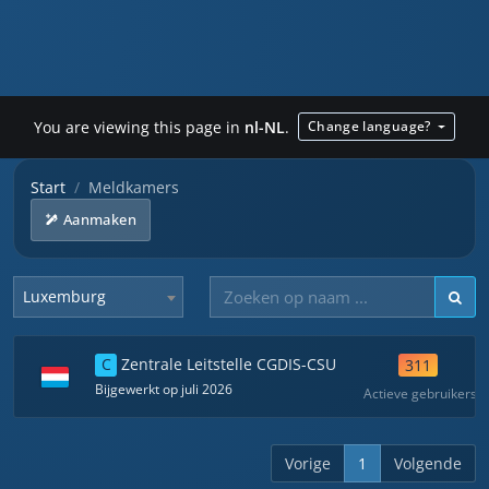
You are viewing this page in
nl-NL
.
Change language?
Start
Meldkamers
Aanmaken
Luxemburg
C
Zentrale Leitstelle CGDIS-CSU
311
Bijgewerkt op juli 2026
Actieve gebruikers
Vorige
1
Volgende