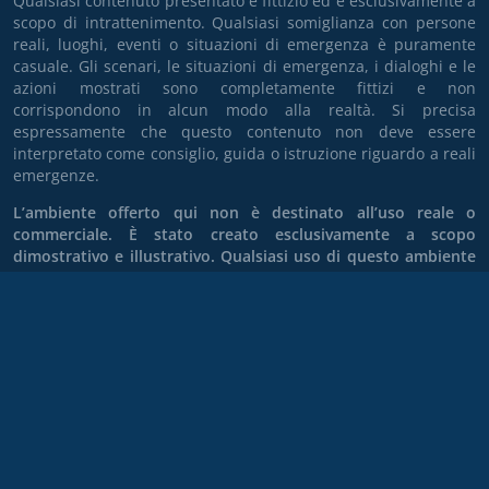
Qualsiasi contenuto presentato è fittizio ed è esclusivamente a
scopo di intrattenimento. Qualsiasi somiglianza con persone
reali, luoghi, eventi o situazioni di emergenza è puramente
casuale. Gli scenari, le situazioni di emergenza, i dialoghi e le
azioni mostrati sono completamente fittizi e non
corrispondono in alcun modo alla realtà. Si precisa
espressamente che questo contenuto non deve essere
interpretato come consiglio, guida o istruzione riguardo a reali
emergenze.
L’ambiente offerto qui non è destinato all’uso reale o
commerciale. È stato creato esclusivamente a scopo
dimostrativo e illustrativo. Qualsiasi uso di questo ambiente
per applicazioni reali, progetti o scopi commerciali è
espressamente vietato.
Version
4.8.108
SIM Dispatcher è un prodotto di XENBIT®. Un marchio
registrato e protetto.