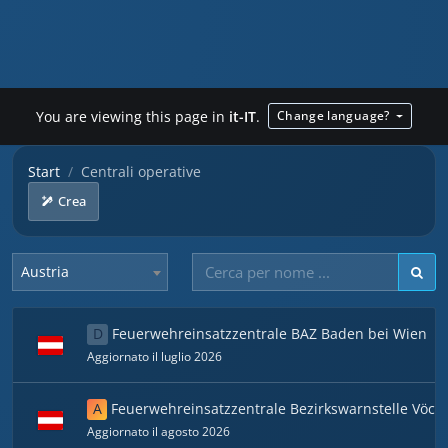
You are viewing this page in
it-IT
.
Change language?
Start
Centrali operative
Crea
Austria
D
Feuerwehreinsatzzentrale BAZ Baden bei Wien
Aggiornato il luglio 2026
A
Feuerwehreinsatzzentrale Bezirkswarnstelle Vöck
Aggiornato il agosto 2026