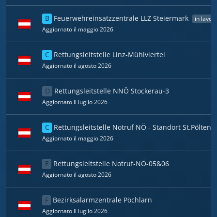
B
Feuerwehreinsatzzentrale LLZ Steiermark
in lavor
Aggiornato il maggio 2026
C
Rettungsleitstelle Linz-Mühlviertel
Aggiornato il agosto 2026
D
Rettungsleitstelle NNÖ Stockerau-3
Aggiornato il luglio 2026
C
Rettungsleitstelle Notruf NÖ - Standort St.Pölten
Aggiornato il maggio 2026
E
Rettungsleitstelle Notruf-NÖ-05&06
Aggiornato il agosto 2026
F
Bezirksalarmzentrale Pöchlarn
Aggiornato il luglio 2026