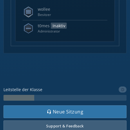
wollee
Besitzer
t0mes
Inaktiv
Administrator
D
Leitstelle der Klasse
Neue Sitzung
Support & Feedback