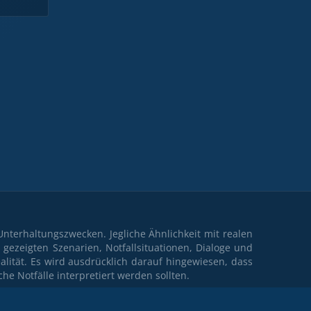
Unterhaltungszwecken. Jegliche Ähnlichkeit mit realen
e gezeigten Szenarien, Notfallsituationen, Dialoge und
alität. Es wird ausdrücklich darauf hingewiesen, dass
che Notfälle interpretiert werden sollten.
rzielle Nutzung vorgesehen. Sie wurde rein zu