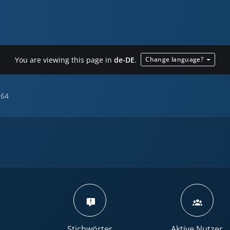
You are viewing this page in
de-DE
.
Change language?
164
Stichwörter
Aktive Nutzer