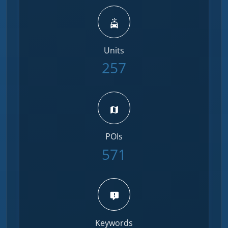
Units
257
POIs
571
Keywords